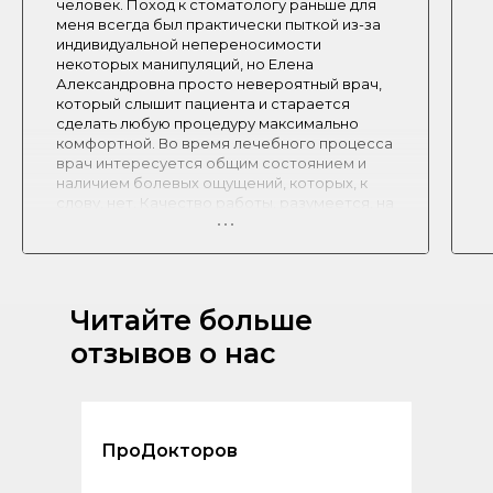
человек. Поход к стоматологу раньше для
меня всегда был практически пыткой из-за
индивидуальной непереносимости
некоторых манипуляций, но Елена
Александровна просто невероятный врач,
который слышит пациента и старается
сделать любую процедуру максимально
комфортной. Во время лечебного процесса
врач интересуется общим состоянием и
наличием болевых ощущений, которых, к
слову, нет. Качество работы, разумеется, на
высоте. 👍🏻
Лечащий врач:
Самбулова Е. А.
Читайте больше
отзывов о нас
ПроДокторов